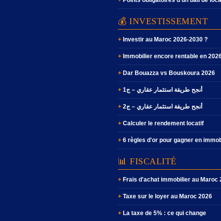
Points obligatoires d'un bail de loc
💰 INVESTISSEMENT
Investir au Maroc 2026-2030 ?
Immobilier encore rentable en 202
Dar Bouazza vs Bouskoura 2026
أنجح طريقة استثمار عقاري – ج1
أنجح طريقة استثمار عقاري – ج2
Calculer le rendement locatif
6 règles d'or pour gagner en immob
📊 FISCALITÉ
Frais d'achat immobilier au Maroc
Taxe sur le loyer au Maroc 2026
La taxe de 5% : ce qui change