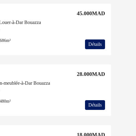
45.000MAD
-Louer-à-Dar Bouazza
c
686m²
Détails
28.000MAD
ion-meublée-à-Dar Bouazza
c
480m²
Détails
18.000MAD