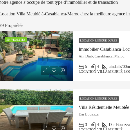
notre agence s’occupe de tout type d’immobilier et de transaction
Location Villa Meublé à-Casablanca-Maroc chez la meilleure agence i
29 Propriétés
EN VEDETTES
LOCATION LONGUE DURÉE
Ain Diab, Casablanca, Maroc
5
4
aindaib
700m
LOCATION VILLA MEUBLÉ, LO
LOCATION LONGUE DURÉE
Villa Résidentielle Meublée
Dar Bouazza
3
4
Dar Bouazza
LOCATION VILLA MEUBLÉ