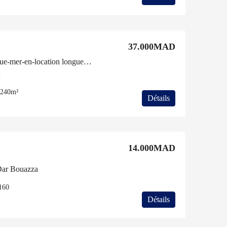
37.000MAD
Magnifique-villa-meublée-vue-mer-en-location longue-durée-Dar-Bouazza
c
240m²
Détails
14.000MAD
Dar Bouazza
160
Détails