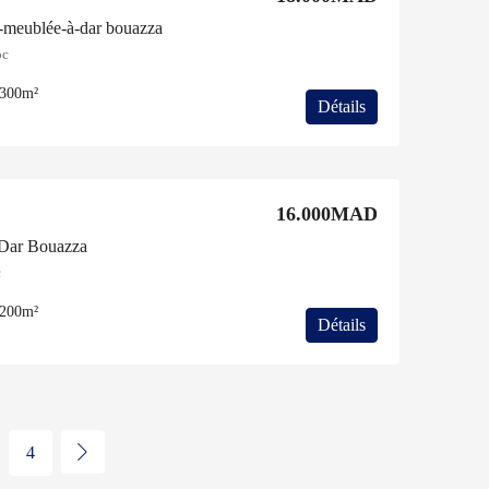
e-meublée-à-dar bouazza
oc
300m²
Détails
16.000MAD
-Dar Bouazza
c
200m²
Détails
4