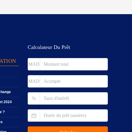
Calculateur Du Prêt
TATION
MAD
MAD
 change
%
let 2024
e ?
es