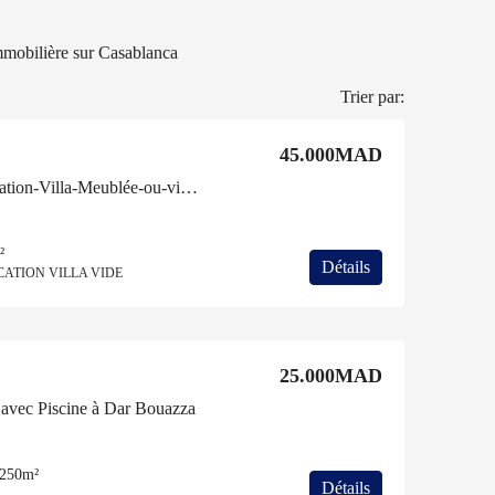
mmobilière sur Casablanca
Trier par:
45.000MAD
Immobilier-Casablanca-Location-Villa-Meublée-ou-vide-Ain Diab
²
Détails
CATION VILLA VIDE
25.000MAD
 avec Piscine à Dar Bouazza
250m²
Détails