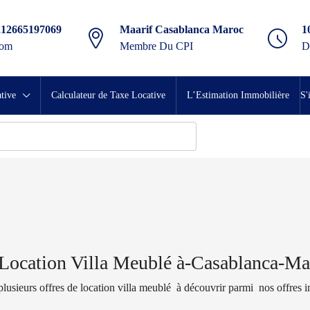
212665197069
Maarif Casablanca Maroc
1
com
Membre Du CPI
D
tive
Calculateur de Taxe Locative
L’Estimation Immobilière
S'
Location Villa Meublé à-Casablanca-Ma
plusieurs offres de location villa meublé à découvrir parmi nos offres 