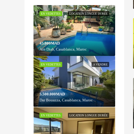
EN VEDETTES
LOCATION LONGUE DURÉE
45.000MAD
Ain Diab, Casablanca, Maroc
EN VEDETTES
A VENDRE
5.500.000MAD
Dar Bouazza, Casablanca, Maroc
EN VEDETTES
LOCATION LONGUE DURÉE