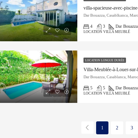
villa-spacieuse-avec-piscin
Dar Bouazza, Casablkanca, Mar
4
3
Dar Bouazza
LOCATION VILLA MEUBLÉ
LOCATION LONGUE DURÉE
Villa-Meublée-à-Louer-sur
Dar Bouazza, Casablanca, Maro
5
5
Dar Bouazza
LOCATION VILLA MEUBLÉ
1
2
3