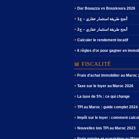
Dar Bouazza vs Bouskoura 2026
أنجح طريقة استثمار عقاري – ج1
أنجح طريقة استثمار عقاري – ج2
Calculer le rendement locatif
6 règles d'or pour gagner en immob
📊 FISCALITÉ
Frais d'achat immobilier au Maroc
Taxe sur le loyer au Maroc 2026
La taxe de 5% : ce qui change
TPI au Maroc : guide complet 2024
Impôt sur le loyer : comment calcu
Nouvelles lois TPI au Maroc 2023
Frais notaire et acquisition au Mar