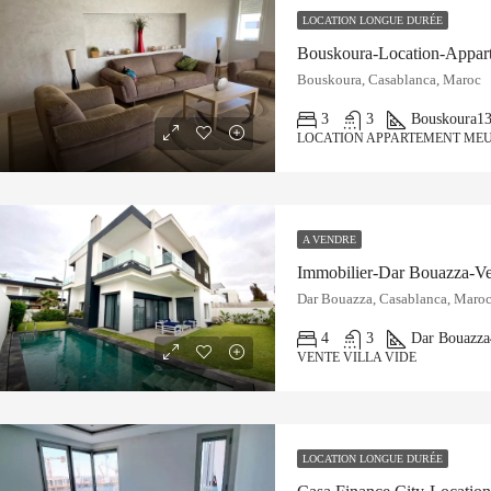
LOCATION LONGUE DURÉE
Bouskoura-Location-Appar
Bouskoura, Casablanca, Maroc
3
3
Bouskoura
1
LOCATION APPARTEMENT ME
A VENDRE
Immobilier-Dar Bouazza-Ve
Dar Bouazza, Casablanca, Maro
4
3
Dar Bouazza
VENTE VILLA VIDE
LOCATION LONGUE DURÉE