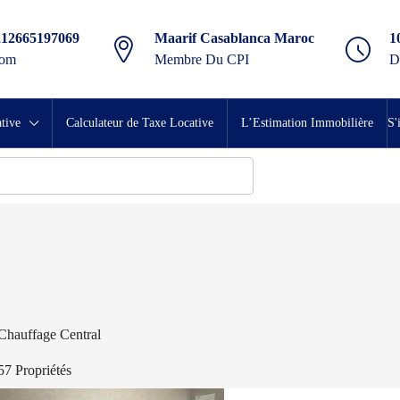
212665197069
Maarif Casablanca Maroc
1
com
Membre Du CPI
D
tive
Calculateur de Taxe Locative
L’Estimation Immobilière
S'
Chauffage Central
57 Propriétés