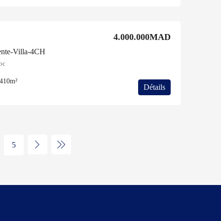
4.000.000MAD
nte-Villa-4CH
oc
410m²
Détails
5