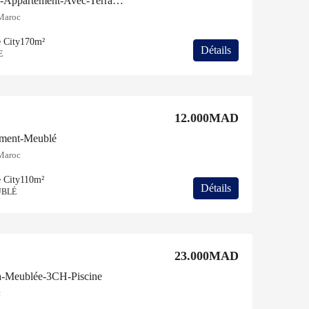
Casa Finance City-Location-Appartement-Avec-Terrasse-2CH
 Maroc
 City
170m²
Détails
E
12.000MAD
ement-Meublé
 Maroc
 City
110m²
Détails
UBLÉ
23.000MAD
a-Meublée-3CH-Piscine
c