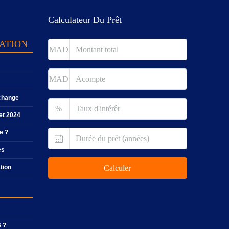
Calculateur Du Prêt
TATION
MAD
MAD
 change
%
let 2024
e ?
es
ation
Calculer
6 ?