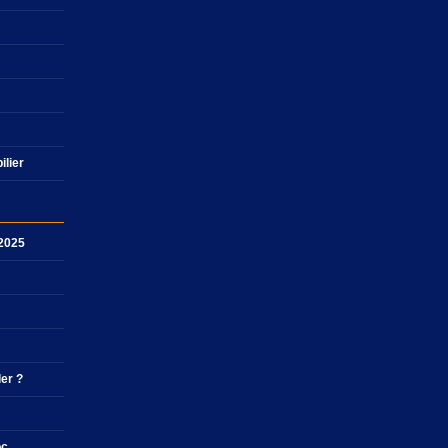
ilier
 2025
ler ?
oc