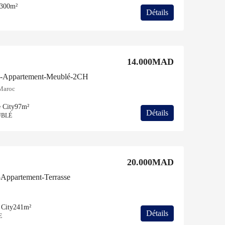
300m²
Détails
14.000MAD
on-Appartement-Meublé-2CH
 Maroc
 City
97m²
Détails
UBLÉ
20.000MAD
-Appartement-Terrasse
 City
241m²
Détails
E