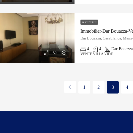
A VENDRE
Immobilier-Dar Bouazza-Ve
Dar Bouazza, Casablanca, Mamr
4
4
Dar Bouazza
VENTE VILLA VIDE
1
2
3
4