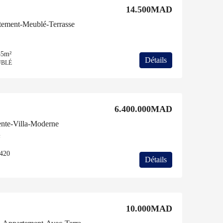
14.500MAD
tement-Meublé-Terrasse
35m²
Détails
UBLÉ
6.400.000MAD
nte-Villa-Moderne
c
420
Détails
10.000MAD