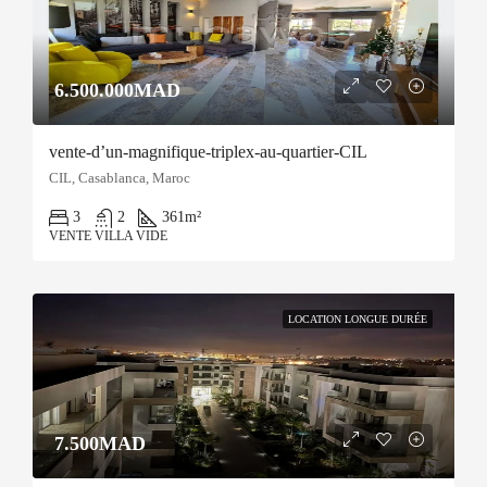
6.500.000MAD
vente-d’un-magnifique-triplex-au-quartier-CIL
CIL, Casablanca, Maroc
3
2
361
m²
VENTE VILLA VIDE
LOCATION LONGUE DURÉE
7.500MAD