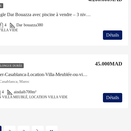
E
Villa angle Dar Bouazza avec piscine à vendre – 3 niveaux
4
Dar bouazza
380
ILLA VIDE
Détails
45.000MAD
 LONGUE DURÉE
Immobilier-Casablanca-Location-Villa-Meublée-ou-vide-Ain Diab
 Casablanca, Maroc
4
aindaib
700m²
Détails
 VILLA MEUBLÉ, LOCATION VILLA VIDE