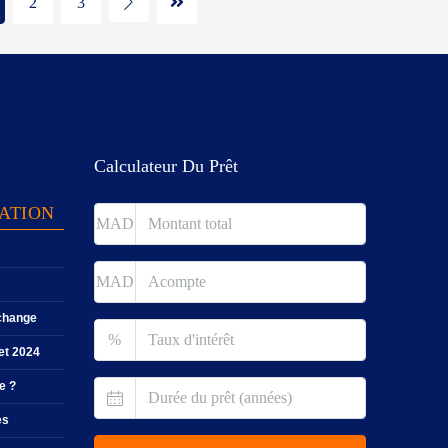
2
3
Calculateur Du Prêt
TATION
MAD
MAD
 change
%
let 2024
e ?
es