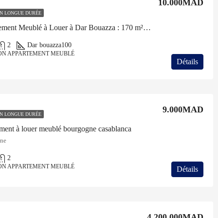
10.000MAD
N LONGUE DURÉE
Appartement Meublé à Louer à Dar Bouazza : 170 m² avec Piscine
2
Dar bouazza
100
ON APPARTEMENT MEUBLÉ
Détails
9.000MAD
N LONGUE DURÉE
ment à louer meublé bourgogne casablanca
ne
2
ON APPARTEMENT MEUBLÉ
Détails
4.200.000MAD