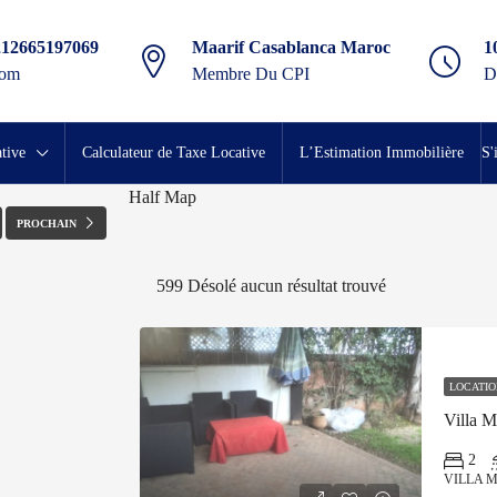
212665197069
Maarif Casablanca Maroc
1
com
Membre Du CPI
D
PLEIN ÉCRAN
tive
Calculateur de Taxe Locative
L’Estimation Immobilière
S'
Half Map
PROCHAIN
599
Désolé aucun résultat trouvé
LOCATIO
Villa 
2
VILLA 