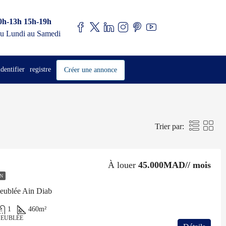
0h-13h 15h-19h
u Lundi au Samedi
identifier
registre
Créer une annonce
Trier par:
À louer
45.000MAD// mois
N
Meublée Ain Diab
1
460
m²
MEUBLÉE