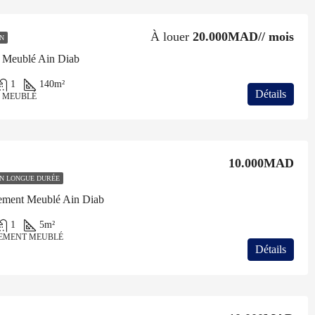
À louer
20.000MAD// mois
N
 Meublé Ain Diab
1
140
m²
Détails
 MEUBLÉ
10.000MAD
N LONGUE DURÉE
ement Meublé Ain Diab
1
5
m²
EMENT MEUBLÉ
Détails