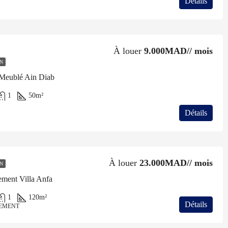
Détails
À louer
9.000MAD// mois
N
 Meublé Ain Diab
1
50
m²
Détails
À louer
23.000MAD// mois
N
ement Villa Anfa
1
120
m²
Détails
EMENT