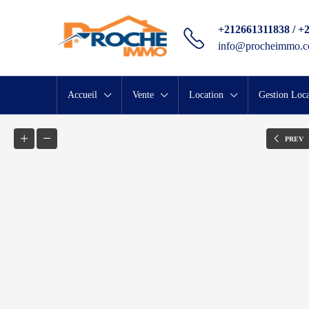
+212661311838 / +
info@procheimmo.
Accueil
Vente
Location
Gestion Loca
PREV