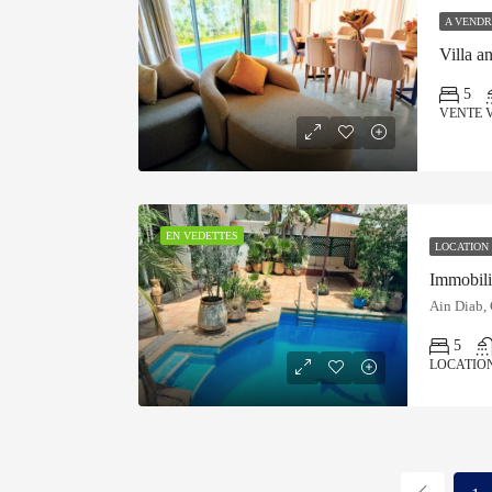
A VENDR
5
VENTE V
EN VEDETTES
LOCATION
Ain Diab,
5
LOCATION