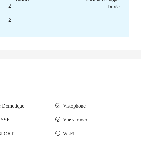
2
Durée
2
e Domotique
Visiophone
ASSE
Vue sur mer
SPORT
Wi-Fi