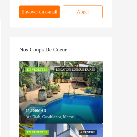
Envoyer un e-mail
Appel
Nos Coups De Coeur
EN VEDETTES
LOCATION LONGUE DURÉE
45.000MAD
Ain Diab, Casablanca, Maroc
EN VEDETTES
A VENDRE