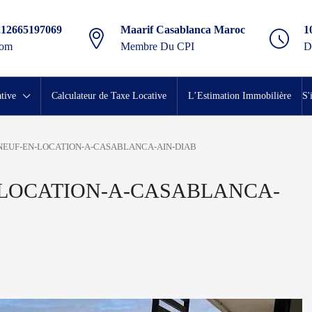
212665197069
Maarif Casablanca Maroc
1
com
Membre Du CPI
D
tive
Calculateur de Taxe Locative
L’Estimation Immobilière
S'
EUF-EN-LOCATION-A-CASABLANCA-AIN-DIAB
LOCATION-A-CASABLANCA-