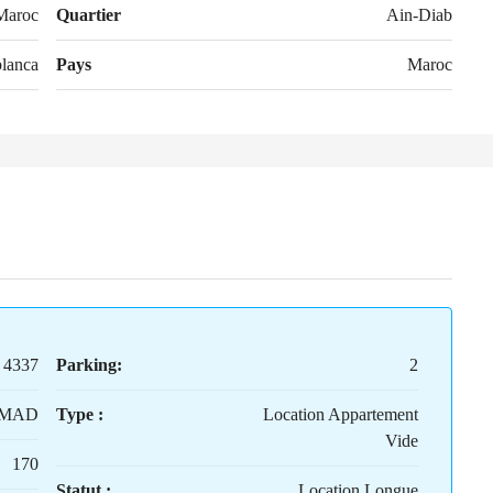
Maroc
Quartier
Ain-Diab
lanca
Pays
Maroc
4337
Parking:
2
0MAD
Type :
Location Appartement
Vide
170
Statut :
Location Longue