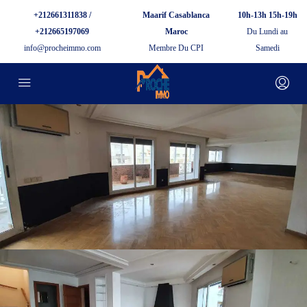
+212661311838 /
Maarif Casablanca
10h-13h 15h-19h
+212665197069
Maroc
Du Lundi au
info@procheimmo.com
Membre Du CPI
Samedi