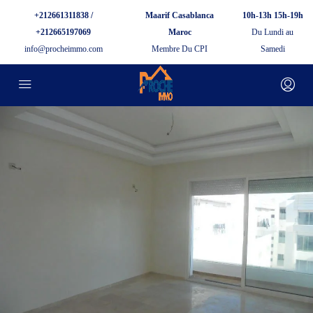
+212661311838 /
Maarif Casablanca
10h-13h 15h-19h
+212665197069
Maroc
Du Lundi au
info@procheimmo.com
Membre Du CPI
Samedi