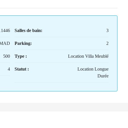
11446
Salles de bain:
3
0MAD
Parking:
2
500
Type :
Location Villa Meublé
4
Statut :
Location Longue
Durée