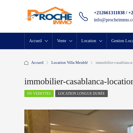
+212661311838 / +
info@procheimmo.
Accueil
Vente
Location
Gestion Loca
Accueil
Location Villa Meublé
immobilier-casablanca-
immobilier-casablanca-location
EN VEDETTES
LOCATION LONGUE DURÉE