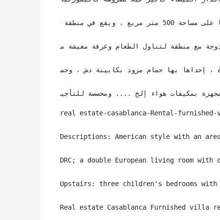
مجهزة بمكيفات هواء إلخ .... ومخصصة للتأجير طويل الأمد
real estate-casablanca-Rental-furnished-v
Descriptions: American style with an area
DRC; a double European living room with 
Upstairs: three children's bedrooms with
Real estate Casablanca Furnished villa r