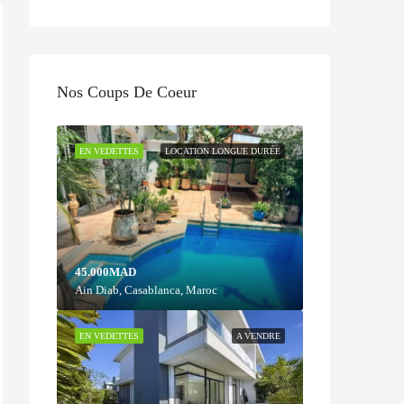
Nos Coups De Coeur
EN VEDETTES
LOCATION LONGUE DURÉE
45.000MAD
Ain Diab, Casablanca, Maroc
EN VEDETTES
A VENDRE