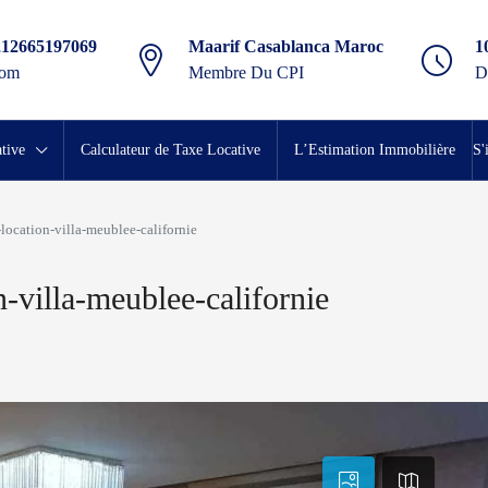
212665197069
Maarif Casablanca Maroc
1
com
Membre Du CPI
D
tive
Calculateur de Taxe Locative
L’Estimation Immobilière
S'
location-villa-meublee-californie
-villa-meublee-californie