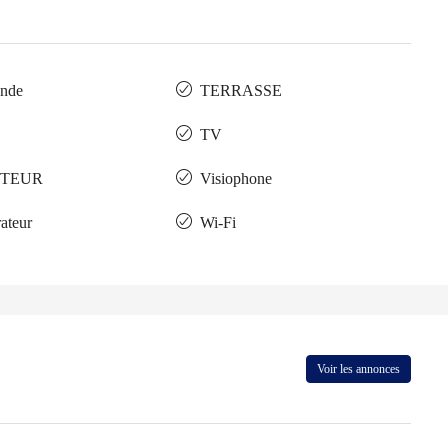
onde
TERRASSE
TV
PTEUR
Visiophone
rateur
Wi-Fi
Voir les annonces