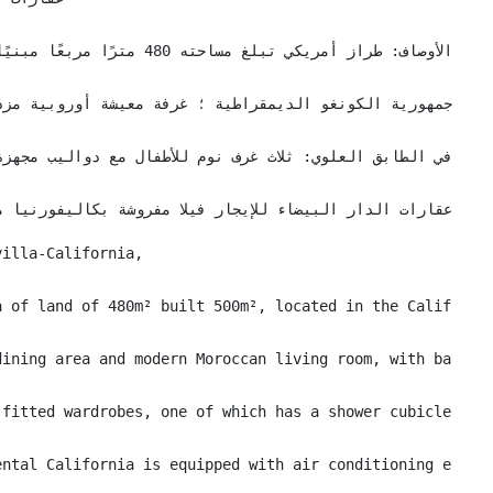
عقارات الدار البيضاء للإيجار فيلا مفروشة بكاليفورنيا 
illa-California,

 of ​​land of 480m² built 500m², located in the Californi
dining area and modern Moroccan living room, with bay win
 fitted wardrobes, one of which has a shower cubicle bath
ental California is equipped with air conditioning etc .