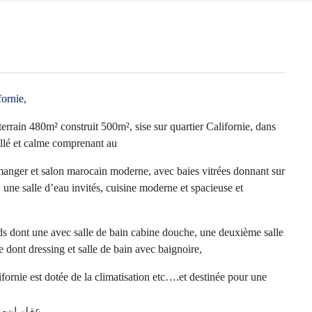
fornie,
terrain 480m² construit 500m², sise sur quartier Californie, dans
illé et calme comprenant au
anger et salon marocain moderne, avec baies vitrées donnant sur
n, une salle d’eau invités, cuisine moderne et spacieuse et
ds dont une avec salle de bain cabine douche, une deuxième salle
e dont dressing et salle de bain avec baignoire,
rnie est dotée de la climatisation etc….et destinée pour une