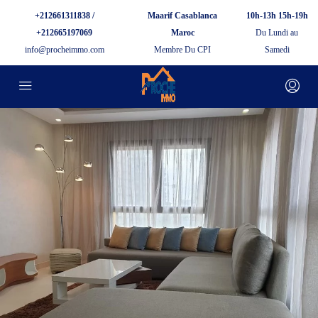
+212661311838 /
Maarif Casablanca
10h-13h 15h-19h
+212665197069
Maroc
Du Lundi au
info@procheimmo.com
Membre Du CPI
Samedi