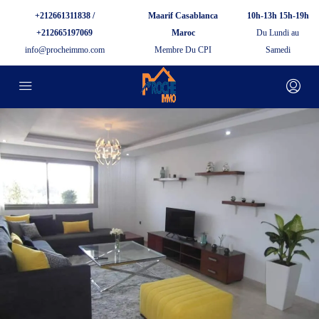
+212661311838 /
Maarif Casablanca
10h-13h 15h-19h
+212665197069
Maroc
Du Lundi au
info@procheimmo.com
Membre Du CPI
Samedi