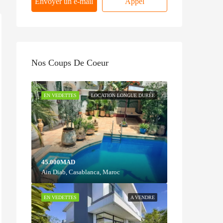
Envoyer un e-mail
Appel
Nos Coups De Coeur
EN VEDETTES
LOCATION LONGUE DURÉE
45.000MAD
Ain Diab, Casablanca, Maroc
EN VEDETTES
A VENDRE