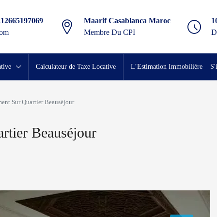
212665197069
Maarif Casablanca Maroc
1
com
Membre Du CPI
D
tive
Calculateur de Taxe Locative
L’Estimation Immobilière
S'
ent Sur Quartier Beauséjour
rtier Beauséjour