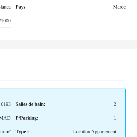
lanca
Pays
Maroc
21000
6193
Salles de bain:
2
0MAD
P/Parking:
1
our m²
Type :
Location Appartement