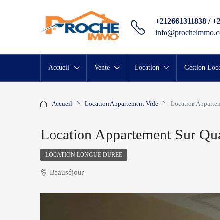
+212661311838 / +
info@procheimmo.
Accueil
Vente
Location
Gestion Loca
Accueil
Location Appartement Vide
Location Appartem
Location Appartement Sur Qua
LOCATION LONGUE DURÉE
Beauséjour