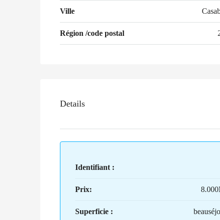
Ville
Casab
Région /code postal
Details
Identifiant :
Prix:
8.00
Superficie :
beauséj