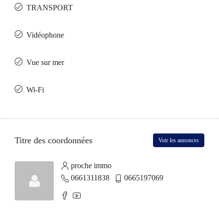
TRANSPORT
Vidéophone
Vue sur mer
Wi-Fi
Titre des coordonnées
Voir les annonces
proche immo
0661311838
0665197069