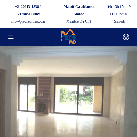
+212661311838 /
Maarif Casablanca
10h-13h 15h-19h
+212665197069
Maroc
Du Lundi au
info@procheimmo.com
Membre Du CPI
Samedi