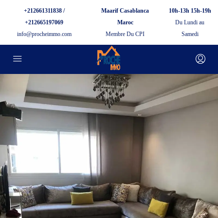
+212661311838 /
Maarif Casablanca
10h-13h 15h-19h
+212665197069
Maroc
Du Lundi au
info@procheimmo.com
Membre Du CPI
Samedi