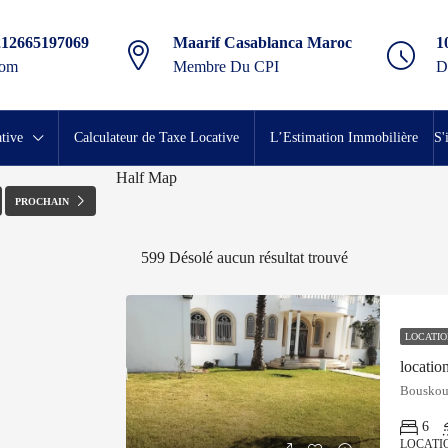
212665197069
Maarif Casablanca Maroc
1
com
Membre Du CPI
D
PLEIN ÉCRAN
tive
Calculateur de Taxe Locative
L’Estimation Immobilière
S'
Half Map
PROCHAIN
599
Désolé aucun résultat trouvé
LOCATIO
locatio
Bouskour
6
LOCATI