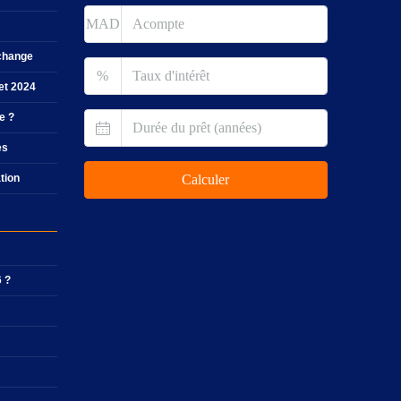
MAD
 change
%
let 2024
e ?
es
ation
Calculer
6 ?