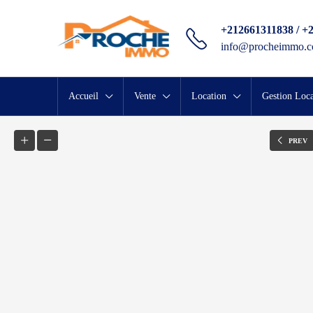
+212661311838 / +
info@procheimmo.
Accueil
Vente
Location
Gestion Loca
PREV