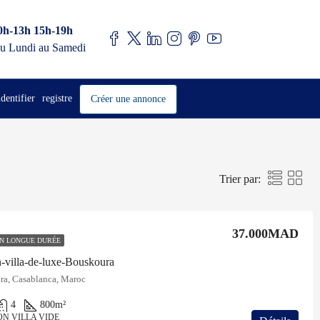
0h-13h 15h-19h
u Lundi au Samedi
identifier
registre
Créer une annonce
Trier par:
37.000MAD
N LONGUE DURÉE
n-villa-de-luxe-Bouskoura
a, Casablanca, Maroc
4
800
m²
ON VILLA VIDE