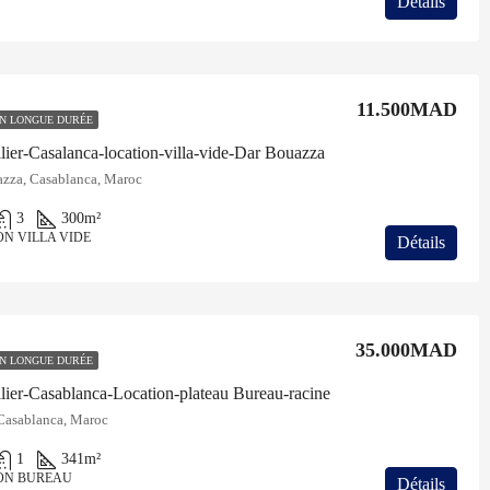
Détails
11.500MAD
N LONGUE DURÉE
ier-Casalanca-location-villa-vide-Dar Bouazza
zza, Casablanca, Maroc
3
300
m²
ON VILLA VIDE
Détails
35.000MAD
N LONGUE DURÉE
ier-Casablanca-Location-plateau Bureau-racine
Casablanca, Maroc
1
341
m²
ON BUREAU
Détails