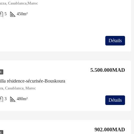
azza, Casablanca,Maroc
5
450
m²
Détails
5.500.000MAD
E
illa résidence-sécurisée-Bouskoura
a, Casablanca, Maroc
3
480
m²
Détails
902.000MAD
E