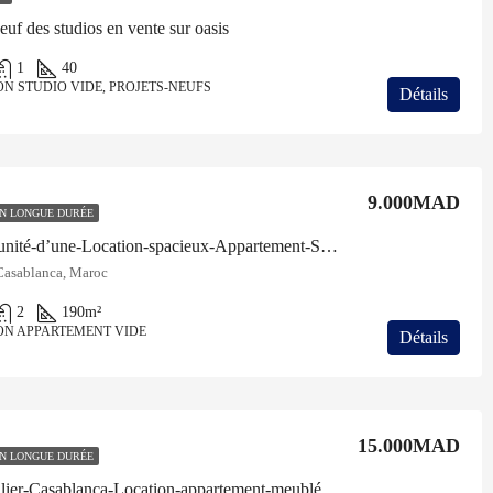
neuf des studios en vente sur oasis
1
40
N STUDIO VIDE, PROJETS-NEUFS
Détails
9.000MAD
N LONGUE DURÉE
Opportunité-d’une-Location-spacieux-Appartement-Sur-2Mars
Casablanca, Maroc
2
190
m²
ON APPARTEMENT VIDE
Détails
15.000MAD
N LONGUE DURÉE
Immobilier-Casablanca-Location-appartement-meublé de hst sur Bouskoura