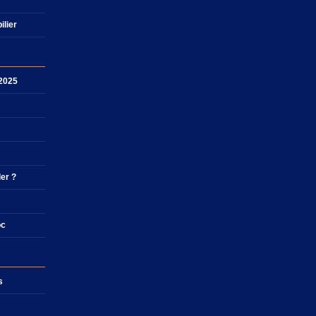
ilier
 2025
ler ?
oc
s