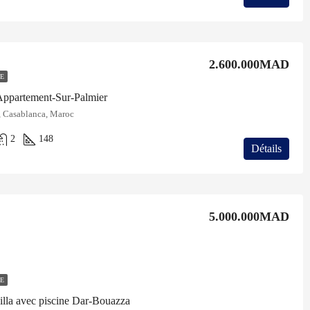
2.600.000MAD
E
Appartement-Sur-Palmier
, Casablanca, Maroc
2
148
Détails
5.000.000MAD
E
illa avec piscine Dar-Bouazza