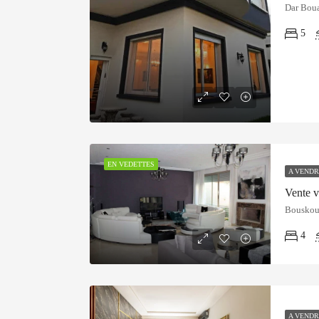
Dar Bou
5
EN VEDETTES
A VENDR
Vente v
Bouskour
4
A VENDR