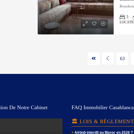
Bouskour
3
LOCATI
63
tion De Notre Cabinet
FAQ Immobilier Casablanca
🏛️ LOIS & RÉGLEMEN
Airbnb interdit au Maroc en 2026 ?