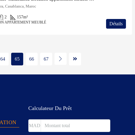
a, Casablanca, Maroc
2
157
m²
ON APPARTEMENT MEUBLÉ
Détails
64
65
66
67
Calculateur Du Prêt
TATION
MAD