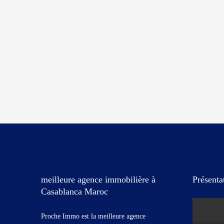
meilleure agence immobilière à
Présenta
Casablanca Maroc
Proche Immo est la meilleure agence