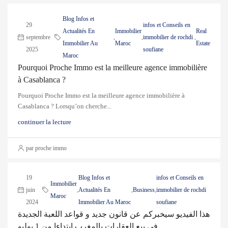
Blog Infos et
29
infos et Conseils en
Actualités En
Immobilier
Real
septembre
,
,
immobilier de rochdi
,
Immobilier Au
Maroc
Estate
2025
soufiane
Maroc
Pourquoi Proche Immo est la meilleure agence immobilière
à Casablanca ?
Pourquoi Proche Immo est la meilleure agence immobilière à
Casablanca ? Lorsqu’on cherche...
continuer la lecture
par proche immo
19
Blog Infos et
infos et Conseils en
Immobilier
juin
,
Actualités En
,
Business
,
immobilier de rochdi
Maroc
2024
Immobilier Au Maroc
soufiane
هذا الفيديو سيخبركم عن قانون جديد و قواعد اللعبة الجديدة
في بيع العقارات بالمغرب ابتداءا من 1 يوليو