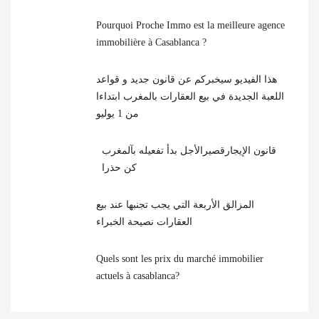
Pourquoi Proche Immo est la meilleure agence
immobilière à Casablanca ?
هذا الفيديو سيخبركم عن قانون جديد و قواعد
اللعبة الجديدة في بيع العقارات بالمغرب ابتداءا
من 1 يوليو
قانون الإيجارقصيرالأجل بدأ تفعيله بآلمغرب
كن حذرا
المزالق الأربعة التي يجب تجنبها عند بيع
العقارات نصيحة الخبراء
Quels sont les prix du marché immobilier
actuels à casablanca?