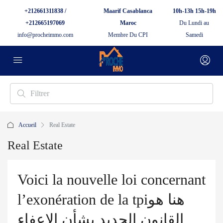
+212661311838 /
Maarif Casablanca
10h-13h 15h-19h
+212665197069
Maroc
Du Lundi au
info@procheimmo.com
Membre Du CPI
Samedi
Accueil
Real Estate
Real Estate
Voici la nouvelle loi concernant
l’exonération de la tpiهنا هو
القانون الجديد بشأن الإعفاء