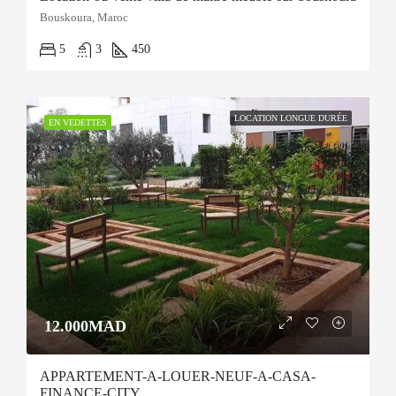
Bouskoura, Maroc
5
3
450
LOCATION LONGUE DURÉE
EN VEDETTES
12.000MAD
APPARTEMENT-A-LOUER-NEUF-A-CASA-
FINANCE-CITY