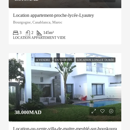
Location appartement-proche-lycée-Lyautey
Bourgogne, Casablanca, Maroc
3
2
145
m²
LOCATION APPARTEMENT VIDE
A VENDRE
EN VEDETTE
LOCATION LONGUE DURÉE
38.000MAD
Location-ou-vente-villa-de-maitre-meublé-sur-bouskoura